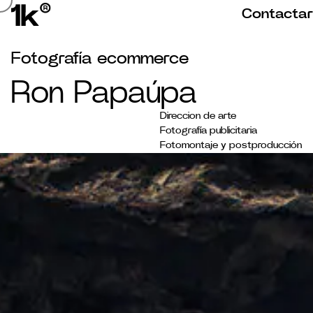
Ron Papaúpa
8 de julio de 2024
by
Contacta
Contactar
Fotografía ecommerce
Ron Papaúpa
Direccion de arte
Fotografía publicitaria
Fotomontaje y postproducción