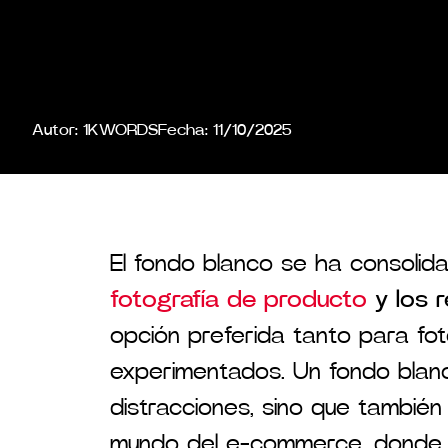
Autor:
1KWORDS
Fecha:
11/10/2025
El fondo blanco se ha consolid
fotografía de producto
y los r
opción preferida tanto para fo
experimentados. Un fondo blanco
distracciones, sino que también 
mundo del e-commerce, donde l