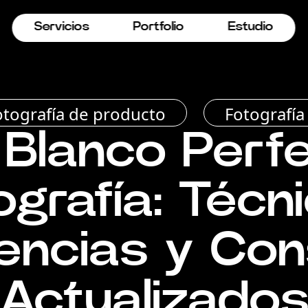
Servicios
Portfolio
Estudio
otografía de producto
Fotografía
Blanco Perf
grafía: Técn
encias y Con
Actualizado